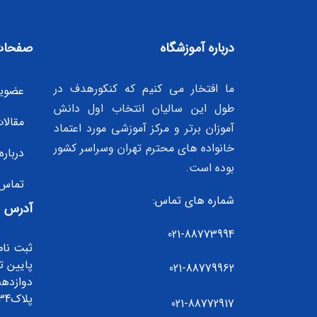
درباره آموزشگاه
صفحات
ما افتخار می کنیم که کنکورهدف در
عضوی
طول این سالیان انتخاب اول دانش
مقالا
آموزان برتر و مرکز آموزشی مورد اعتماد
خانواده های محترم تهران وسراسر کشور
درباره
بوده است.
تماس 
شماره های تماس:
آدرس
021-88773994
ثبت نام
پایین ت
021-88779962
دوازده
پلاک2534
021-88772917