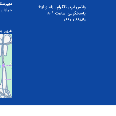
دبیرستا
واتس اپ , تلگرام , بله و ایتا:
خیابان 
پاسخگویی: ساعت 9-18
0990-0199840
غربی پلا