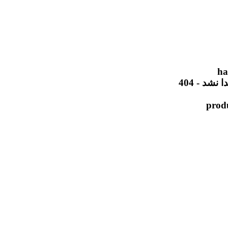
ha
شد - 404
prod