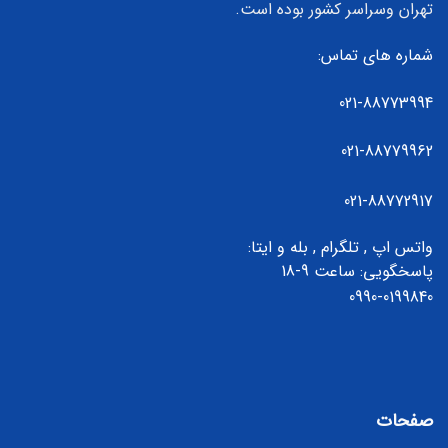
تهران وسراسر کشور بوده است.
شماره های تماس:
021-88773994
021-88779962
021-88772917
واتس اپ , تلگرام , بله و ایتا:
پاسخگویی: ساعت 9-18
0990-0199840
صفحات