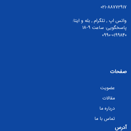
021-88772917
واتس اپ , تلگرام , بله و ایتا:
پاسخگویی: ساعت 9-18
0990-0199840
صفحات
عضویت
مقالات
درباره ما
تماس با ما
آدرس