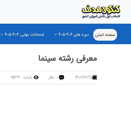
دوره های 406-405
امتحانات نهایی 404-405
صفحه اصلی
معرفی رشته سینما
1401/12/17
نظر
بازدید :
1537
0