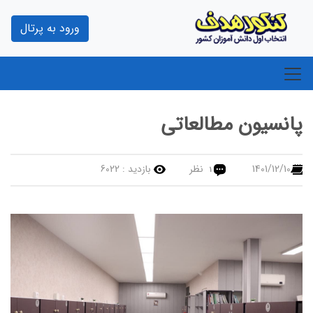
ورود به پرتال
پانسیون مطالعاتی
1401/12/10
نظر
بازدید :
6022
1