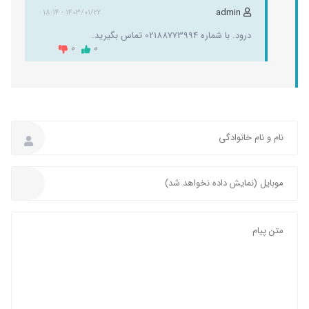
admin
1403/01/22 - 18:14
درود. با شماره 02188773994 تماس بگیرید.
0
0