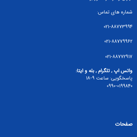
شماره های تماس:
021-88773994
021-88779962
021-88772917
واتس اپ , تلگرام , بله و ایتا:
پاسخگویی: ساعت 9-18
0990-0199840
صفحات