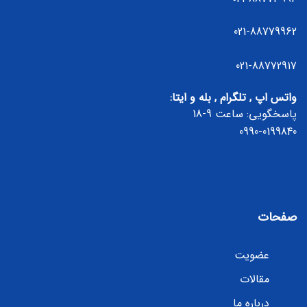
021-88779962
021-88772917
واتس اپ , تلگرام , بله و ایتا:
پاسخگویی: ساعت 9-18
0990-0199840
صفحات
عضویت
مقالات
درباره ما